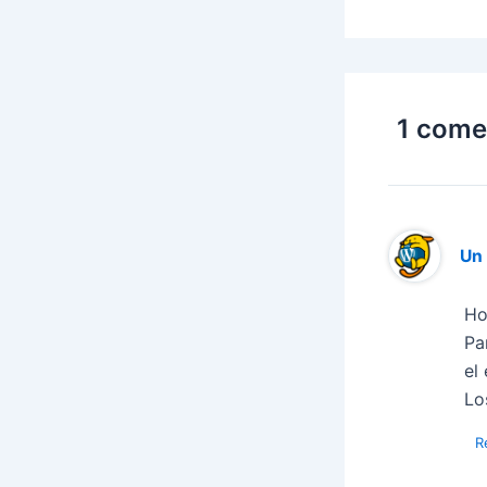
1 come
Un
Ho
Pa
el
Lo
R