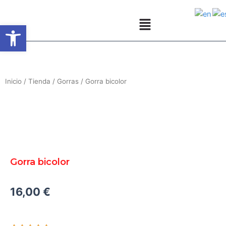
Ir
al
Abrir barra de herramientas
contenido
Inicio
/
Tienda
/
Gorras
/ Gorra bicolor
Gorra bicolor
16,00
€