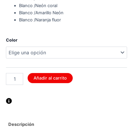
Blanco /Neón coral
Blanco /Amarillo Neón
Blanco /Naranja fluor
Gorra
Color
bicolor
cantidad
Añadir al carrito
Descripción